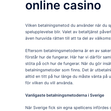
online casino
Vilken betalningsmetod du använder när du sp
spelupplevelse blir. Valet av betaltjänst påve
även huruvida rätten till att ta del av välkom
Eftersom betalningsmetoderna är en av sakerna
förstår hur de fungerar. Här har vi därför s
stöta på och hur de fungerar. När du gör insät
betalningsmetoder som finns. Det är utbetalni
alltid en titt på hur länge du måste vänta p
för vilken du vill använda.
Vanligaste betalningsmetoderna i Sverige
När Sverige fick sin egna spellicens infördes