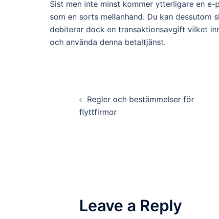
Sist men inte minst kommer ytterligare en e-p
som en sorts mellanhand. Du kan dessutom skö
debiterar dock en transaktionsavgift vilket in
och använda denna betaltjänst.
Post
Regler och bestämmelser för
navigation
flyttfirmor
Leave a Reply