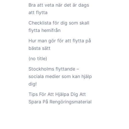
Bra att veta när det är dags
att flytta
Checklista för dig som skall
flytta hemifrån
Hur man gör för att flytta på
bästa sätt
(no title)
Stockholms flyttande –
sociala medier som kan hjälp
dig!
Tips För Att Hjälpa Dig Att
Spara På Rengöringsmaterial