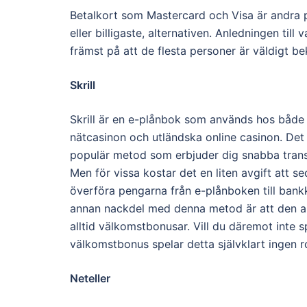
Betalkort som Mastercard och Visa är andra po
eller billigaste, alternativen. Anledningen ti
främst på att de flesta personer är väldigt b
Skrill
Skrill är en e-plånbok som används hos både
nätcasinon och utländska online casinon. Det
populär metod som erbjuder dig snabba trans
Men för vissa kostar det en liten avgift att s
överföra pengarna från e-plånboken till bank
annan nackdel med denna metod är att den ak
alltid välkomstbonusar. Vill du däremot inte 
välkomstbonus spelar detta självklart ingen ro
Neteller