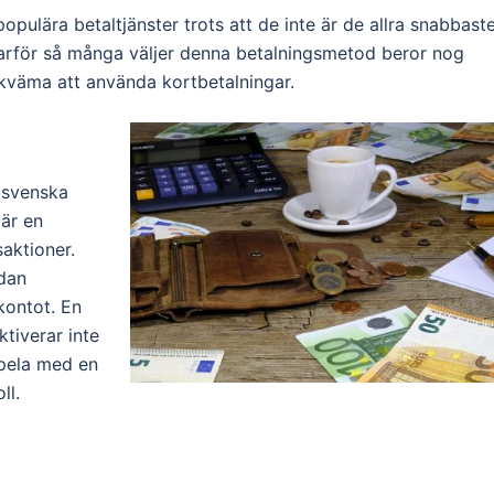
pulära betaltjänster trots att de inte är de allra snabbaste
ll varför så många väljer denna betalningsmetod beror nog
ekväma att använda kortbetalningar.
 svenska
 är en
aktioner.
edan
kontot. En
tiverar inte
spela med en
ll.