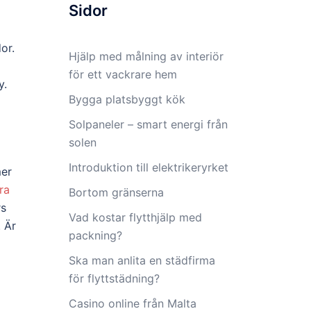
Sidor
or.
Hjälp med målning av interiör
för ett vackrare hem
y.
Bygga platsbyggt kök
Solpaneler – smart energi från
solen
Introduktion till elektrikeryrket
mer
ra
Bortom gränserna
rs
Vad kostar flytthjälp med
 Är
packning?
Ska man anlita en städfirma
för flyttstädning?
Casino online från Malta