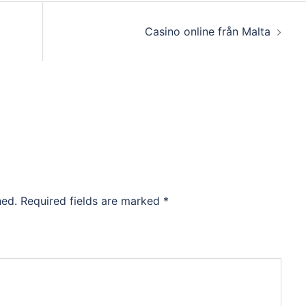
Casino online från Malta
hed.
Required fields are marked
*