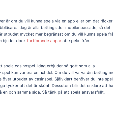
er är om du vill kunna spela via en app eller om det räcker
bläsare. Idag är alla bettingsidor mobilanpassade, så det
är utbudet mycket mer begränsat om du vill kunna spela fr
 erbjuder dock
fortfarande appar
att spela ifrån.
spela casinospel. Idag erbjuder så gott som alla
 spel kan variera en hel del. Om du vill varva din betting 
e över utbudet av casinspel. Självklart behöver du inte spe
 tycker att det är skönt. Dessutom blir det enklare att h
 en och samma sida. Så tänk på att spela ansvarsfullt.