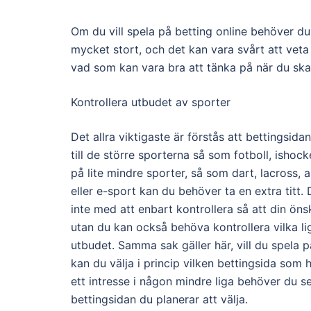
Om du vill spela på betting online behöver du
mycket stort, och det kan vara svårt att veta v
vad som kan vara bra att tänka på när du ska
Kontrollera utbudet av sporter
Det allra viktigaste är förstås att bettingsid
till de större sporterna så som fotboll, ishoc
på lite mindre sporter, så som dart, lacross, a
eller e-sport kan du behöver ta en extra titt. 
inte med att enbart kontrollera så att din öns
utan du kan också behöva kontrollera vilka li
utbudet. Samma sak gäller här, vill du spela p
kan du välja i princip vilken bettingsida som 
ett intresse i någon mindre liga behöver du s
bettingsidan du planerar att välja.