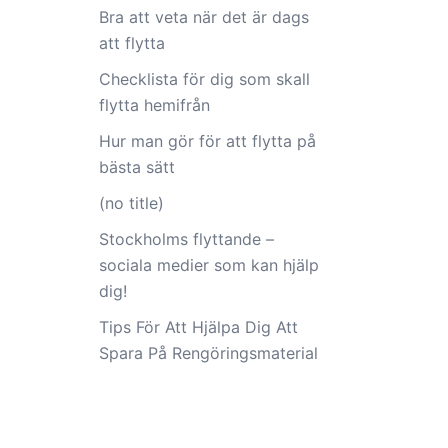
Bra att veta när det är dags
att flytta
Checklista för dig som skall
flytta hemifrån
Hur man gör för att flytta på
bästa sätt
(no title)
Stockholms flyttande –
sociala medier som kan hjälp
dig!
Tips För Att Hjälpa Dig Att
Spara På Rengöringsmaterial