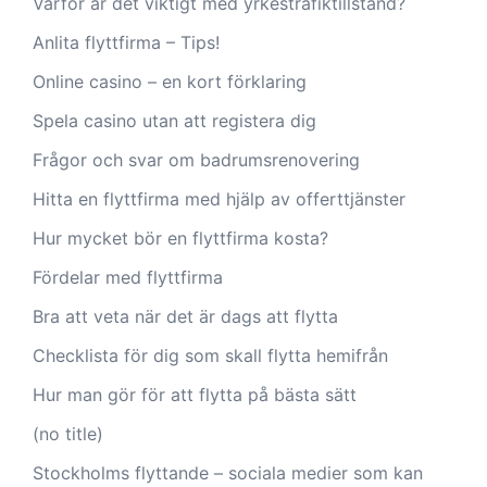
Varför är det viktigt med yrkestrafiktillstånd?
Anlita flyttfirma – Tips!
Online casino – en kort förklaring
Spela casino utan att registera dig
Frågor och svar om badrumsrenovering
Hitta en flyttfirma med hjälp av offerttjänster
Hur mycket bör en flyttfirma kosta?
Fördelar med flyttfirma
Bra att veta när det är dags att flytta
Checklista för dig som skall flytta hemifrån
Hur man gör för att flytta på bästa sätt
(no title)
Stockholms flyttande – sociala medier som kan