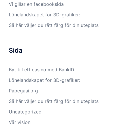
Vi gillar en facebooksida
Lönelandskapet för 3D-grafiker:
Så här väljer du rätt färg för din uteplats
Sida
Byt till ett casino med BankID
Lönelandskapet för 3D-grafiker:
Papegaai.org
Så här väljer du rätt färg för din uteplats
Uncategorized
Vår vision