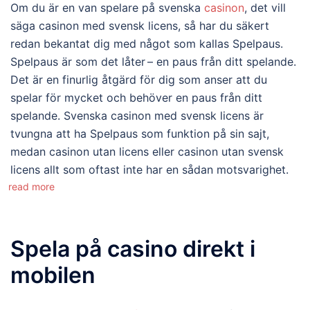
Om du är en van spelare på svenska
casinon
, det vill
säga casinon med svensk licens, så har du säkert
redan bekantat dig med något som kallas Spelpaus.
Spelpaus är som det låter – en paus från ditt spelande.
Det är en finurlig åtgärd för dig som anser att du
spelar för mycket och behöver en paus från ditt
spelande. Svenska casinon med svensk licens är
tvungna att ha Spelpaus som funktion på sin sajt,
medan casinon utan licens eller casinon utan svensk
licens allt som oftast inte har en sådan motsvarighet.
read more
Spela på casino direkt i
mobilen