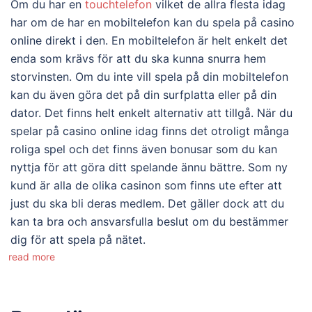
Om du har en
touchtelefon
vilket de allra flesta idag
har om de har en mobiltelefon kan du spela på casino
online direkt i den. En mobiltelefon är helt enkelt det
enda som krävs för att du ska kunna snurra hem
storvinsten. Om du inte vill spela på din mobiltelefon
kan du även göra det på din surfplatta eller på din
dator. Det finns helt enkelt alternativ att tillgå. När du
spelar på casino online idag finns det otroligt många
roliga spel och det finns även bonusar som du kan
nyttja för att göra ditt spelande ännu bättre. Som ny
kund är alla de olika casinon som finns ute efter att
just du ska bli deras medlem. Det gäller dock att du
kan ta bra och ansvarsfulla beslut om du bestämmer
dig för att spela på nätet.
read more