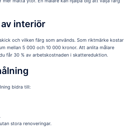
er matta ytor. En målare kan hjälpa dig att välja färg
av interiör
 skick och vilken färg som används. Som riktmärke kostar
rum mellan 5 000 och 10 000 kronor. Att anlita målare
 du får 30 % av arbetskostnaden i skattereduktion.
målning
ing bidra till:
.
utan stora renoveringar.