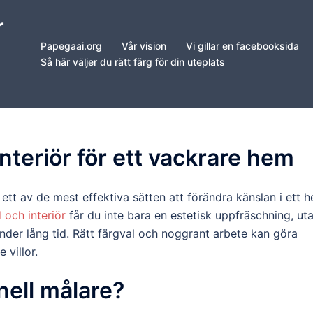
r
Papegaai.org
Vår vision
Vi gillar en facebooksida
Så här väljer du rätt färg för din uteplats
nteriör för ett vackrare hem
r ett av de mest effektiva sätten att förändra känslan i ett 
 och interiör
får du inte bara en estetisk uppfräschning, ut
under lång tid. Rätt färgval och noggrant arbete kan göra
 villor.
nell målare?