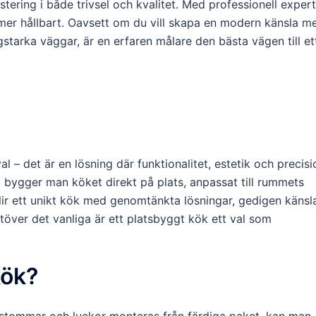
stering i både trivsel och kvalitet. Med professionell expert
å mer hållbart. Oavsett om du vill skapa en modern känsla m
gstarka väggar, är en erfaren målare den bästa vägen till et
l – det är en lösning där funktionalitet, estetik och precisi
ik bygger man köket direkt på plats, anpassat till rummets
 blir ett unikt kök med genomtänkta lösningar, gedigen känsl
töver det vanliga är ett platsbyggt kök ett val som
kök?