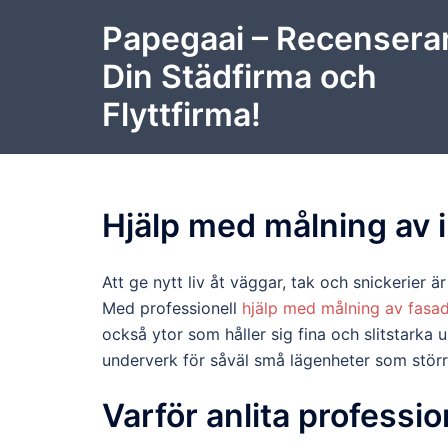
Skip
Papegaai – Recensera
to
content
Din Städfirma och
Flyttfirma!
Hjälp med målning av i
Att ge nytt liv åt väggar, tak och snickerier ä
Med professionell
hjälp med målning av fasad
också ytor som håller sig fina och slitstarka 
underverk för såväl små lägenheter som större
Varför anlita professio