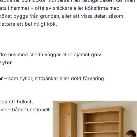
är stommar och luckor monteras från färdiga paket, kan man
ats i hemmet – ofta av snickare eller köksfirma med
öket byggs från grunden, eller att vissa delar, såsom
ttera ett befintligt kök.
ldre hus med sneda väggar eller ojämnt golv
 ytor
ar
– som hyllor, sittbänkar eller dold förvaring
pa ett tidlöst,
ier – både funktionellt