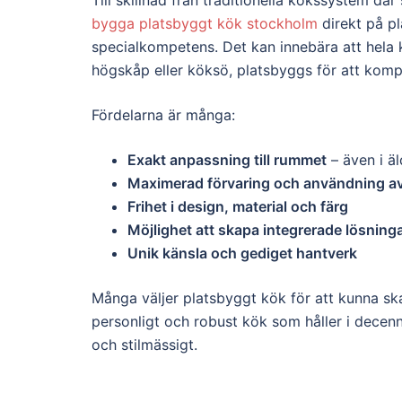
Till skillnad från traditionella kökssystem d
bygga platsbyggt kök stockholm
direkt på pl
specialkompetens. Det kan innebära att hela k
högskåp eller köksö, platsbyggs för att komple
Fördelarna är många:
Exakt anpassning till rummet
– även i ä
Maximerad förvaring och användning av
Frihet i design, material och färg
Möjlighet att skapa integrerade lösning
Unik känsla och gediget hantverk
Många väljer platsbyggt kök för att kunna ska
personligt och robust kök som håller i decenn
och stilmässigt.