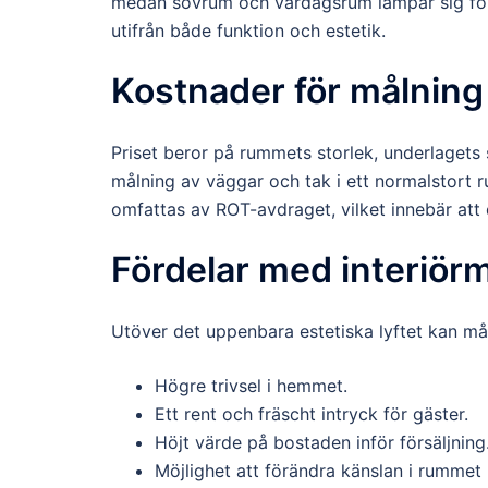
medan sovrum och vardagsrum lämpar sig för m
utifrån både funktion och estetik.
Kostnader för målning 
Priset beror på rummets storlek, underlagets
målning av väggar och tak i ett normalstort 
omfattas av ROT-avdraget, vilket innebär att
Fördelar med interiör
Utöver det uppenbara estetiska lyftet kan måln
Högre trivsel i hemmet.
Ett rent och fräscht intryck för gäster.
Höjt värde på bostaden inför försäljning
Möjlighet att förändra känslan i rummet 